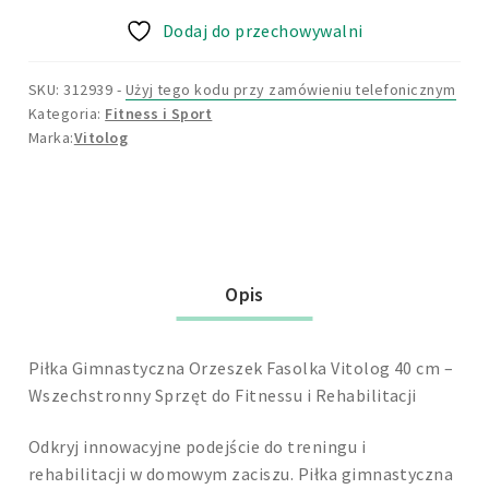
Gimnastyczna
Dodaj do przechowywalni
Do
Ćwiczeń
Fasolka
SKU: 312939
-
Użyj tego kodu przy zamówieniu telefonicznym
Kategoria:
Fitness i Sport
Orzeszek
Vitolog
Fitness
Jogi
80x40
z
Pompką
Opis
Piłka Gimnastyczna Orzeszek Fasolka Vitolog 40 cm –
Wszechstronny Sprzęt do Fitnessu i Rehabilitacji
Odkryj innowacyjne podejście do treningu i
rehabilitacji w domowym zaciszu. Piłka gimnastyczna