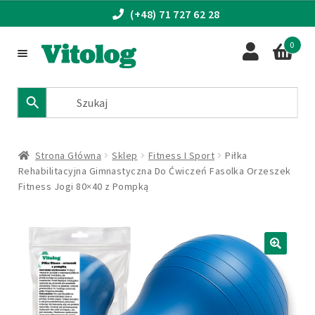
(+48) 71 727 62 28
0
Przejdź
Przejdź
do
do
nawigacji
treści
Fitness i Sport
Turystyka
Strona Główna
Sklep
Fitness I Sport
Piłka
Uroda
Rehabilitacyjna Gimnastyczna Do Ćwiczeń Fasolka Orzeszek
Fitness Jogi 80×40 z Pompką
Rozwiń
Zdrowie
menu
potomn
Produkty marki Vitolog
🔍
Promocje