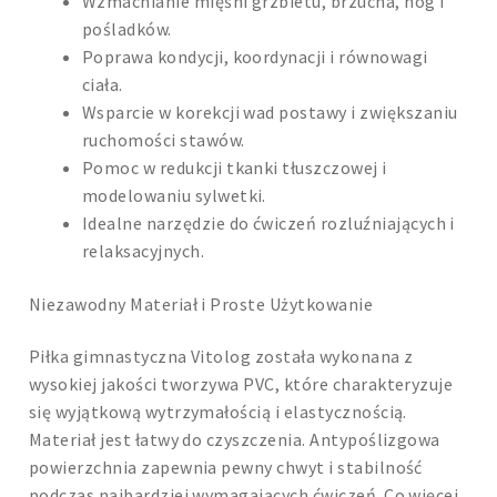
Wzmacnianie mięśni grzbietu, brzucha, nóg i
pośladków.
Poprawa kondycji, koordynacji i równowagi
ciała.
Wsparcie w korekcji wad postawy i zwiększaniu
ruchomości stawów.
Pomoc w redukcji tkanki tłuszczowej i
modelowaniu sylwetki.
Idealne narzędzie do ćwiczeń rozluźniających i
relaksacyjnych.
Niezawodny Materiał i Proste Użytkowanie
Piłka gimnastyczna Vitolog została wykonana z
wysokiej jakości tworzywa PVC, które charakteryzuje
się wyjątkową wytrzymałością i elastycznością.
Materiał jest łatwy do czyszczenia. Antypoślizgowa
powierzchnia zapewnia pewny chwyt i stabilność
podczas najbardziej wymagających ćwiczeń. Co więcej,