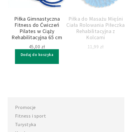
gi
Piłka Gimnastyczna
Piłka do Masażu Mięśni
P
 na
Fitness do Ćwiczeń
Ciała Rolowania Piłeczka
Pilates w Ciąży
Rehabilitacyjna z
Ro
Rehabilitacyjna 65 cm
Kolcami
45,00
zł
11,99
zł
Dodaj do koszyka
Promocje
Fitness i sport
Turystyka