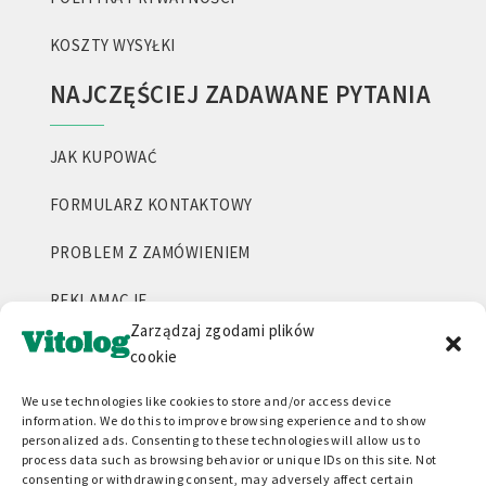
KOSZTY WYSYŁKI
NAJCZĘŚCIEJ ZADAWANE PYTANIA
JAK KUPOWAĆ
FORMULARZ KONTAKTOWY
PROBLEM Z ZAMÓWIENIEM
REKLAMACJE
Zarządzaj zgodami plików
ŚLEDZENIE PRZESYŁEK
cookie
USZKODZONA WYSYŁKA
We use technologies like cookies to store and/or access device
information. We do this to improve browsing experience and to show
personalized ads. Consenting to these technologies will allow us to
WSPÓŁPRACA I WYCENA HURTOWA
process data such as browsing behavior or unique IDs on this site. Not
consenting or withdrawing consent, may adversely affect certain