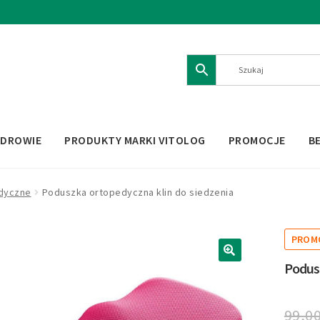
ZDROWIE
PRODUKTY MARKI VITOLOG
PROMOCJE
B
dyczne
Poduszka ortopedyczna klin do siedzenia
PROM
Podusz
🔍
99,0