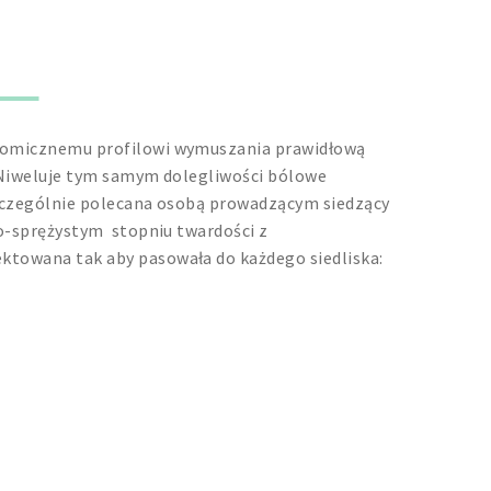
atomicznemu profilowi
wymuszania
prawidłową
N
iweluje tym samym dolegliwości bólowe
czególnie polecana
os
o
b
ą
prowadzący
m
siedzący
o-sprężystym
stopniu twardości z
ktowana tak aby pasowała do każdego siedliska: