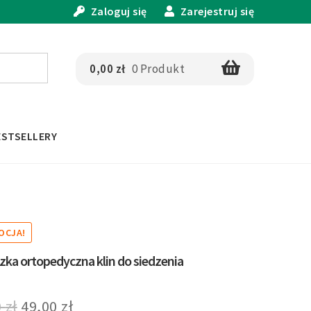
Zaloguj się
Zarejestruj się
0,00
zł
0 Produkt
ESTSELLERY
OCJA!
ka ortopedyczna klin do siedzenia
Pierwotna
Aktualna
0
zł
49,00
zł