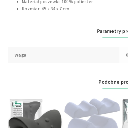
Materiał poszewki:
100% poliester
Rozmiar:
45 x 34 x 7 cm
Parametry p
Waga
0
Podobne pr