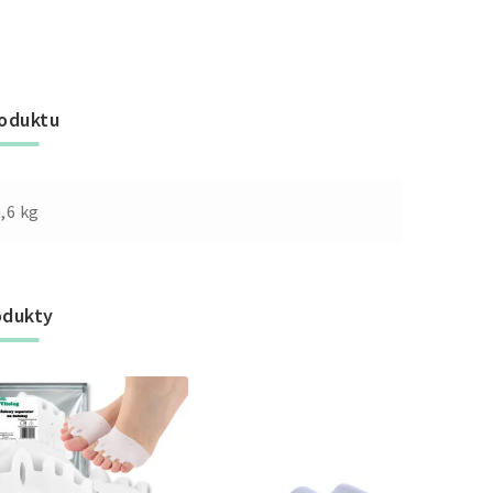
roduktu
,6 kg
odukty