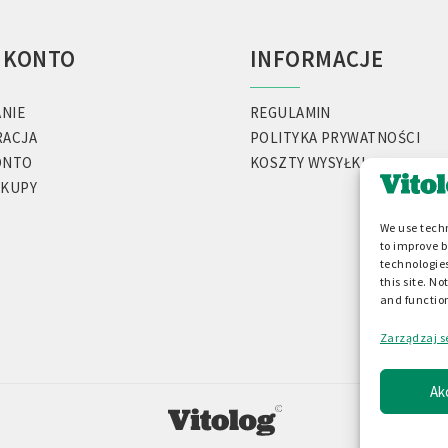
 KONTO
INFORMACJE
NIE
REGULAMIN
RACJA
POLITYKA PRYWATNOŚCI
ONTO
KOSZTY WYSYŁKI
AKUPY
We use techn
to improve 
technologies
this site. N
and functio
Zarządzaj s
Ak