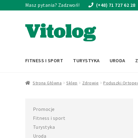
Masz pytania? Zadzwoń!
(+48) 71 727 62 28
Przejdź
Przejdź
do
do
nawigacji
treści
FITNESS I SPORT
TURYSTYKA
URODA
Strona Główna
Sklep
Zdrowie
Poduszki Ortope
Promocje
Fitness i sport
Turystyka
Uroda