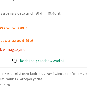
cena
cena
sza cena z ostatnich 30 dni:
49,00
zł
.
wynosiła:
wynosi:
99,00 zł.
49,00 zł.
WA WE WTOREK
tawa już od 9.99 zł
k w magazynie
Dodaj do przechowywalni
3 415980
-
Użyj tego kodu przy zamówieniu telefonicznym
ia:
Poduszki ortopedyczne
itolog