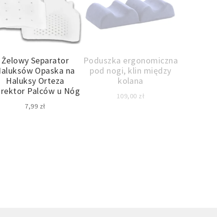
Żelowy Separator
Poduszka ergonomiczna
aluksów Opaska na
pod nogi, klin między
Haluksy Orteza
kolana
rektor Palców u Nóg
109,00
zł
7,99
zł