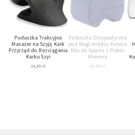
Poduszka Trakcyjna
Poduszka Ortopedyczna
Masażer na Szyję Kark
pod Nogi między Kolana
H
Przyrząd do Rozciągania
Klin do Spania z Pianki
Karku Szyi
Memory
Ko
24,99
zł
69,00
zł