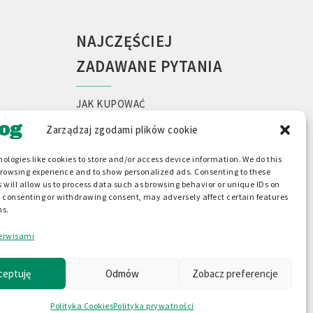
NAJCZĘŚCIEJ
ZADAWANE PYTANIA
JAK KUPOWAĆ
FORMULARZ KONTAKTOWY
Zarządzaj zgodami plików cookie
PROBLEM Z ZAMÓWIENIEM
REKLAMACJE
ologies like cookies to store and/or access device information. We do this
browsing experience and to show personalized ads. Consenting to these
ŚLEDZENIE PRZESYŁEK
 will allow us to process data such as browsing behavior or unique IDs on
USZKODZONA WYSYŁKA
ot consenting or withdrawing consent, may adversely affect certain features
WSPÓŁPRACA I WYCENA HURTOWA
ns.
WYMIANA TOWARU
erwisami
ZWROT TOWARU
ceptuję
Odmów
Zobacz preferencje
Polityka Cookies
Polityka prywatności