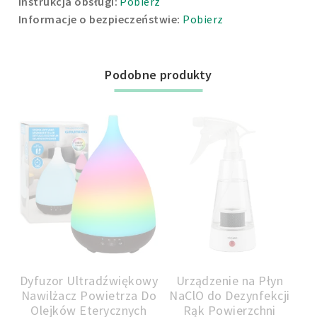
Instrukcja obsługi:
Pobierz
Informacje o bezpieczeństwie:
Pobierz
Podobne produkty
u
Dyfuzor Ultradźwiękowy
Urządzenie na Płyn
do
Nawilżacz Powietrza Do
NaClO do Dezynfekcji
Ma
Nóg
Olejków Eterycznych
Rąk Powierzchni