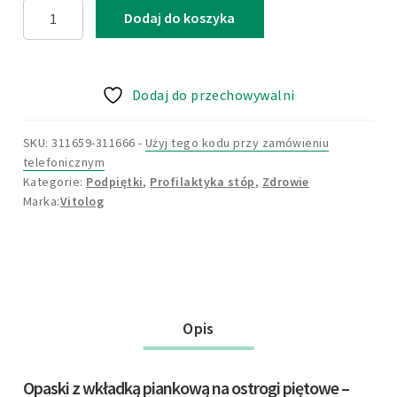
ilość
Dodaj do koszyka
Wkładki
Podpiętki
na
Dodaj do przechowywalni
Ostrogi
Piętowe
Ból
SKU: 311659-311666
-
Użyj tego kodu przy zamówieniu
telefonicznym
Pięty
Kategorie:
Podpiętki
,
Profilaktyka stóp
,
Zdrowie
Amortyzujące
Vitolog
Osłona
do
Butów
Opis
Opaski z wkładką piankową na ostrogi piętowe –