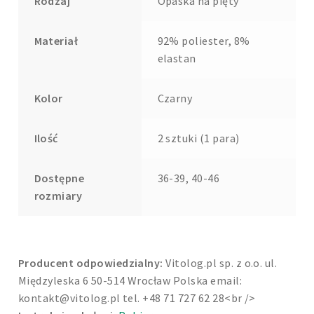
Rodzaj
Opaska na pięty
Materiał
92% poliester, 8%
elastan
Kolor
Czarny
Ilość
2 sztuki (1 para)
Dostępne
36-39, 40-46
rozmiary
Producent odpowiedzialny:
Vitolog.pl sp. z o.o. ul.
Międzyleska 6 50-514 Wrocław Polska email:
kontakt@vitolog.pl
tel. +48 71 727 62 28<br />